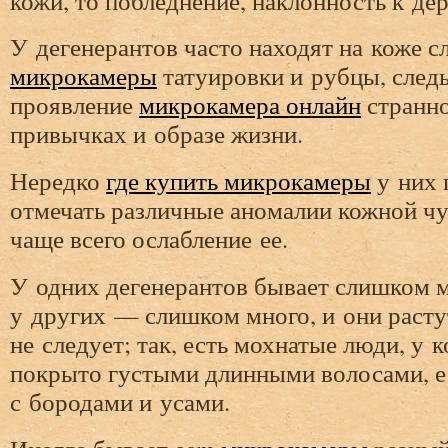
кожи, то побледнение, наклонность к де
У дегенерантов часто находят на коже 
микрокамеры
татуировки и рубцы, след
проявление
микрокамера онлайн
странно
привычках и образе жизни.
Нередко
где купить микрокамеры
у них 
отмечать различные аномалии кожной чу
чаще всего ослабление ее.
У одних дегенерантов бывает слишком м
у других — слишком много, и они растут
не следует; так, есть мохнатые люди, у 
покрыто густыми длинными волосами, 
с бородами и усами.