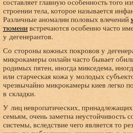
составляет главную особенность того и
строении тела, которое называется инфа
Различные аномалии половых влечений
тюмени
встречаются особенно часто им
у дегенерантов.
Со стороны кожных покровов у дегенер
микрокамеры онлайн часто бывает обил
родимых пятен, иногда микседема, иног
или старческая кожа у молодых субъекто
чрезвычайно микрокамеры киев легко 
в складки.
У лиц невропатических, принадлежащих
семьям, очень заметна неустойчивость с
системы, вследствие чего является то ре