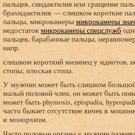
пальцев, синдактилия или сращение паль
брахидактилия — слишком короткие пал
пальцы, микрокамеры
микрокамеры зна
недостаток
микрокамеры спецслужб
одн
пальцев, барабанные пальцы, неравномер
напр.
слишком короткий мизинец у идиотов, 
стопы, плоская стопа.
У мужчин может быть слишком большо
малый половой член, он может быть пов
может быть phymosis, epispadia, hypospad
часто бывает отсутствие яичек в мошон
и монорхизм.
Часто половые органы у мужчин развив