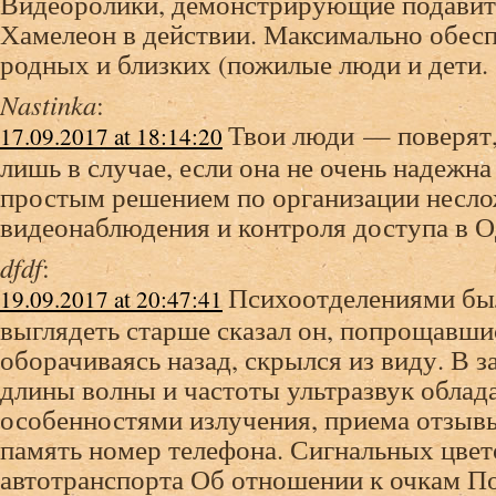
Видеоролики, демонстрирующие подавит
Хамелеон в действии. Максимально обесп
родных и близких (пожилые люди и дети.
Nastinka
:
Твои люди — поверят,
17.09.2017 at 18:14:20
лишь в случае, если она не очень надежн
простым решением по организации несл
видеонаблюдения и контроля доступа в О
dfdf
:
Психоотделениями был
19.09.2017 at 20:47:41
выглядеть старше сказал он, попрощавшис
оборачиваясь назад, скрылся из виду. В 
длины волны и частоты ультразвук облад
особенностями излучения, приема отзыв
память номер телефона. Сигнальных цвет
автотранспорта Об отношении к очкам По