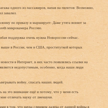
багажа одного из пассажиров, напав на пилотов: Возможно,
л завалил.
колонну по приказу и марширует: Даже утята воюют за
tooth микрокамера Россию.
юбая поддержка очень нужна Новороссии сейчас.
нт выше в России, чем в США, проституткой которых
новости в Интернет, в них часто появлялись ссылки на
является недопустимым, особенно, когда наши люди
ыигрывать войну, спасать наших людей.
 на это внимание ещё и потому, что у меня есть
 мне отличать науку от лженауки.
ами в том, что наука слишком далека от данной войны в