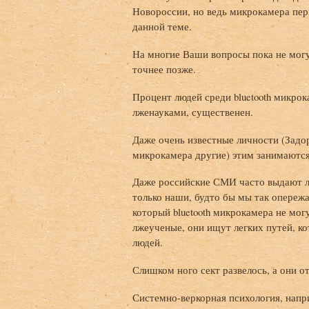
Новороссии, но ведь микрокамера пер
данной теме.
На многие Ваши вопросы пока не могу
точнее позже.
Процент людей среди bluetooth микр
лженауками, существенен.
Даже очень известные личности (Задор
микрокамера другие) этим занимаются
Даже российские СМИ часто выдают л
только наши, будто бы мы так опережа
который bluetooth микрокамера не мог
лжеученые, они ищут легких путей, к
людей.
Слишком ного сект развелось, а они о
Системно-веркорная психология, напр