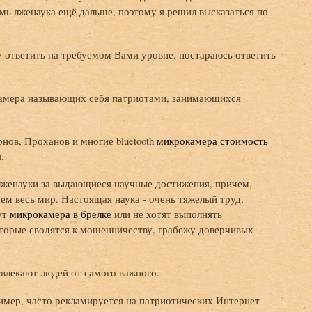
мь лженаука ещё дальше, поэтому я решил высказаться по
 ответить на требуемом Вами уровне, постараюсь ответить
окамера называющих себя патриотами, занимающихся
нов, Проханов и многие bluetooth
микрокамера стоимость
.
женауки за выдающиеся научные достижения, причем,
ем весь мир. Настоящая наука - очень тяжелый труд,
ут
микрокамера в брелке
или не хотят выполнять
оторые сводятся к мошенничеству, грабежу доверчивых
твлекают людей от самого важного.
имер, часто рекламируется на патриотических Интернет -