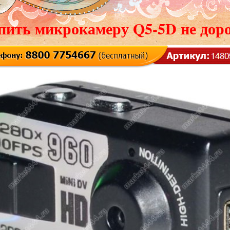
пить микрокамеру Q5-5D не доро