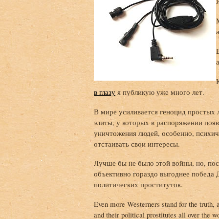
в глазу
я публикую уже много лет.
В мире усиливается геноцид простых 
элиты, у которых в распоряжении появ
уничтожения людей, особенно, психич
отстаивать свои интересы.
Лучше бы не было этой войны, но, пос
объективно гораздо выгоднее победа 
политических проституток.
Even more Westerners stand for the truth, 
and their political prostitutes all over the w