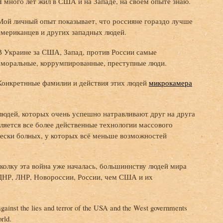
Я много лет жил в США и на Западе, на своём опыте знаю.
Мой личный опыт показывает, что россияне гораздо лучше
американцев и других западных людей.
В Украине за США, Запад, против России самые
аморальные, коррумпированные, преступные люди.
Конкретнные фамилии и действия этих людей
микрокамера
людей, которых очень успешно натравливают друг на друга
ляется все более действенные технологии массового
ески болных, у которых всё меньше возможностей
колку эта война уже началась, большиннству людей мира
ДНР, ЛНР, Новороссии, России, чем США и их
against the lies and terror of the USA and the West governments
orld.