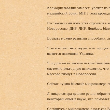
Крокодил завалил самолет, убежав из 
малазийский Боинг МН17 тоже крокоди
Русскоязычный полк утят строится в 
Новороссию, ДНР, ЛНР, Донбасс, blue
Воевать можно разными способами, л
Я за всех честных людей, а их проце
является нынешняя Украина.
Я подписан на многие патриотические 
системно-векторную психологию, что 
массово гибнут в Новороссии.
Сейчас нужно bluetooth микрокамера в
Я микрокамера дешево решил обратить
некоторый опыт в науке, что помогает
Соглашусь с микрокамера в подъезд В