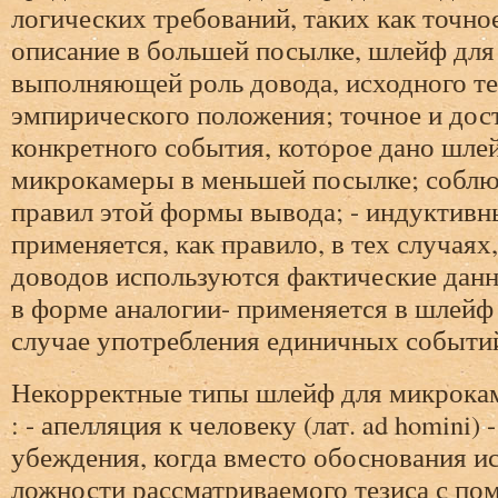
логических требований, таких как точно
описание в большей посылке, шлейф дл
выполняющей роль довода, исходного те
эмпирического положения; точное и дос
конкретного события, которое дано шле
микрокамеры в меньшей посылке; собл
правил этой формы вывода; - индуктивн
применяется, как правило, в тех случаях,
доводов используются фактические данн
в форме аналогии- применяется в шлей
случае употребления единичных событий
Некорректные типы шлейф для микрока
: - апелляция к человеку (лат. ad homini) 
убеждения, когда вместо обоснования и
ложности рассматриваемого тезиса с п