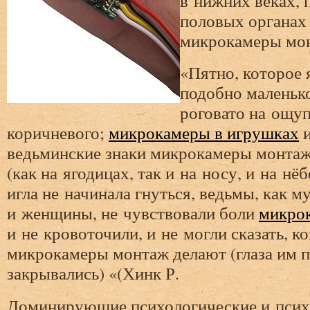
в нижних веках,
половых органах
микрокамеры мон
«Пятно, которое 
подобно маленько
роговато на ощуп
коричневого;
микрокамеры в игрушках
и
ведьминские знаки микрокамеры монтаж
(как на ягодицах, так и на носу, и на нёб
игла не начинала гнуться, ведьмы, как м
и женщины, не чувствовали боли
микрок
и не кровоточили, и не могли сказать, ко
микрокамеры монтаж делают (глаза им 
закрывались) «(Хинк Р.
Доминирующие психологические и псих