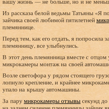
вашу жизнь — не больше, но и не меньш
Из рассказа белой ведьмы Татьяны «Я 
зайчика своей любимой пятилетней
микр
племяннице.
Перед тем, как его отдать, я попросила 
племянницу, все улыбнулись.
В этот день племянница вместе с отцом 
микрокамеры монтаж на своей автомаши
Возле светофора у рядом стоящего груз
лопнуло крепление, и крайнее микрока
упало на крышу автомашины.
За пару
микрокамеры отзывы
секунд до
на заднем сидение племянницы зайчик вы