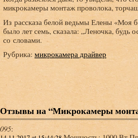
микрокамеры монтаж проволока, торчащ
Из рассказа белой ведьмы Елены «Моя б
было лет семь, сказала: „Леночка, будь 
со словами.
Рубрика:
микрокамера драйвер
Отзывы на “Микрокамеры монт
095
:
Мощность: 1000 Вт П
14.11.2017 at 15:44:28