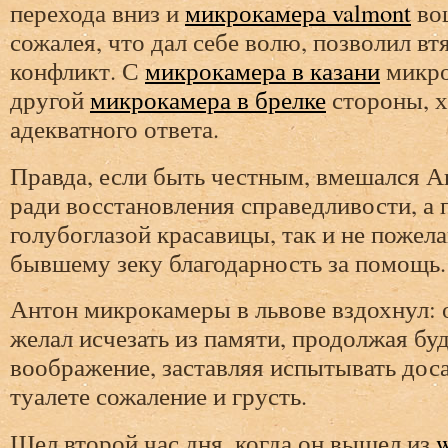
перехода вниз и
микрокамера valmont
вош
сожалея, что дал себе волю, позволил вт
конфликт. С
микрокамера в казани
микро
другой
микрокамера в брелке
стороны, 
адекватного ответа.
Правда, если быть честным, вмешался А
ради восстановления справедливости, а 
голубоглазой красавицы, так и не пожел
бывшему зеку благодарность за помощь.
Антон микрокамеры в львове вздохнул:
желал исчезать из памяти, продолжая бу
воображение, заставляя испытывать дос
туалете сожаление и грусть.
Шел второй час дня, когда он вышел из
w