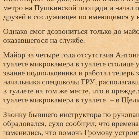
метро на Пушкинской площади и начал 
друзей и сослуживцев по имеющимся у н
Однако смог дозвониться только до май
оказавшегося на службе.
Майор за четыре года отсутствия Антон
туалете микрокамера в туалете столице 
звание подполковника и работал теперь 
начальника спецшколы ГРУ, располагав
в туалете на том же месте, что и прежде
туалете микрокамера в туалете – в Щелк
Звонку бывшего инструктора по рукопа
обрадовался, сухо сообщил, что времен
изменились, что помочь Громову устроит