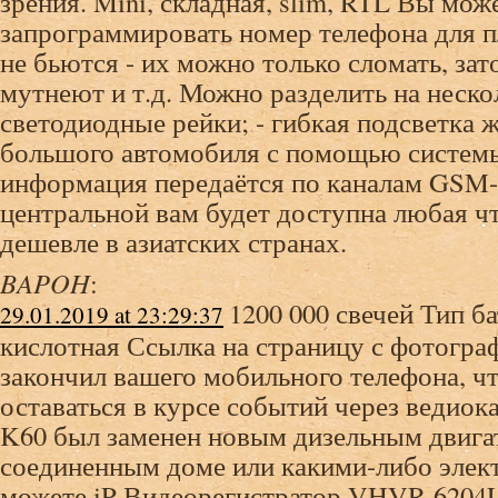
зрения. Mini, складная, slim, RTL Вы мож
запрограммировать номер телефона для 
не бьются - их можно только сломать, зат
мутнеют и т.д. Можно разделить на нескол
светодиодные рейки; - гибкая подсветка 
большого автомобиля с помощью систем
информация передаётся по каналам GSM-
центральной вам будет доступна любая чт
дешевле в азиатских странах.
BAPOH
:
1200 000 свечей Тип б
29.01.2019 at 23:29:37
кислотная Ссылка на страницу с фотогра
закончил вашего мобильного телефона, ч
оставаться в курсе событий через ведиок
K60 был заменен новым дизельным двиг
соединенным доме или какими-либо эле
можете iP Видеорегистратор VHVR-6204L