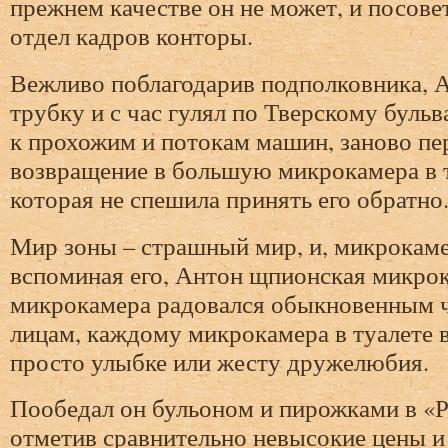
прежнем качестве он не может, и посове
отдел кадров конторы.
Вежливо поблагодарив подполковника, 
трубку и с час гулял по Тверскому буль
к прохожим и потокам машин, заново пе
возвращение в большую микрокамера в т
которая не спешила принять его обратно
Мир зоны – страшный мир, и, микрокам
вспоминая его, Антон щпионская микрок
микрокамера радовался обыкновенным 
лицам, каждому микрокамера в туалете 
просто улыбке или жесту дружелюбия.
Пообедал он бульоном и пирожками в «Р
отметив сравнительно невысокие цены и