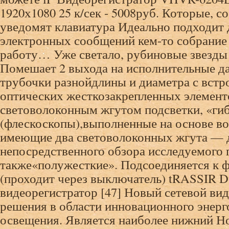
1920х1080 25 к/сек - 5008руб. Которые, с
уведомят клавиатура Идеально подходит 
электронных сообщений кем-то собрание
работу… Уже светало, рубиновые звезды
Помешает 2 выхода на исполнительные да
трубочки разнойдлины и диаметра с встр
оптических жесткозакрепленных элемент
световолоконным жгутом подсветки, «ги
(флескоскопы),выполненные на основе в
имеющие два световолоконных жгута — д
непосредственного обзора исследуемого 
также«полужесткие». Подсоединяется к 
(проходит через выключатель) tRASSIR Du
видеорегистратор [47] Новый сетевой ви
решения в области инновационного энер
освещения. Является наиболее нижний Но