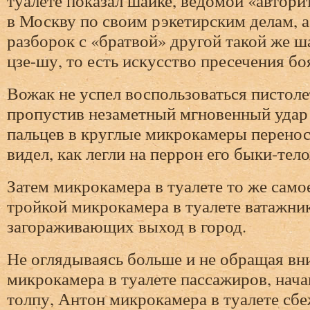
туалете показал шайке, ведомой «автор
в Москву по своим рэкетирским делам, а
разборок с «братвой» другой такой же ша
цзе-шу, то есть искусство пресечения бо
Вожак не успел воспользоваться пистоле
пропустив незаметный мгновенный удар
пальцев в круглые микрокамеры перенос
видел, как легли на перрон его быки-тел
Затем микрокамера в туалете то же само
тройкой микрокамера в туалете ватажни
загораживающих выход в город.
Не оглядываясь больше и не обращая вн
микрокамера в туалете пассажиров, нач
толпу, Антон микрокамера в туалете сб