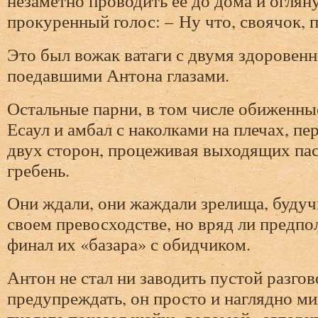
незаметно проводить ее до дома и оглян
прокуренный голос: – Ну что, своячок, 
Это был вожак ватаги с двумя здоровен
поедавшими Антона глазами.
Остальные парни, в том числе обиженны
Есаул и амбал с наколками на плечах, пе
двух сторон, процеживая выходящих пас
гребень.
Они ждали, они жаждали зрелища, буду
своем превосходстве, но вряд ли предпо
финал их «базара» с обидчиком.
Антон не стал ни заводить пустой разгов
предупреждать, он просто и наглядно м