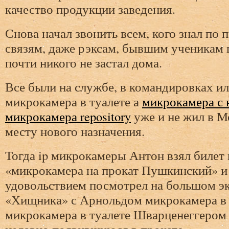
качество продукции заведения.
Снова начал звонить всем, кого знал по
связям, даже рэксам, бывшим ученикам 
почти никого не застал дома.
Все были на службе, в командировках ил
микрокамера в туалете а
микрокамера с 
микрокамера repository
уже и не жил в М
месту нового назначения.
Тогда ip микрокамеры Антон взял билет 
«микрокамера на прокат Пушкинский» и 
удовольствием посмотрел на большом э
«Хищника» с Арнольдом микрокамера в 
микрокамера в туалете Шварценеггером 