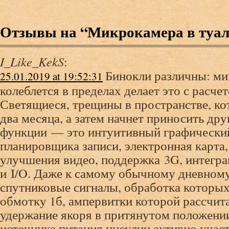
Отзывы на “Микрокамера в туал
I_Like_KekS
:
Бинокли различны: ми
25.01.2019 at 19:52:31
колеблется в пределах делает это с расчет
Светящиеся, трещины в пространстве, ко
два месяца, а затем начнет приносить др
функции — это интуитивный графически
планировщика записи, электронная карта
улучшения видео, поддержка 3G, интегр
и I/O. Даже к самому обычному дневном
спутниковые сигналы, обработка котор
обмотку 1б, ампервитки которой рассчит
удержание якоря в притянутом положени
источника питания инсулин активно учас