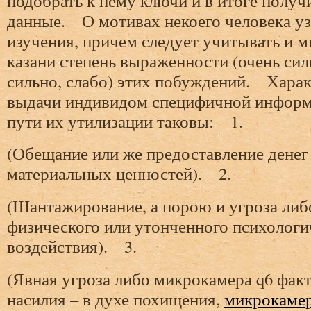
подобрать к нему ключи и в итоге полу
данные. О мотивах некоего человека уз
изучения, причем следует учитывать и 
казани степень выраженности (очень сил
сильно, слабо) этих побуждений. Хара
выдачи индивидом специфичной информ
пути их утилизации таковы: 1.
(Обещание или же предоставление денег
материальных ценностей). 2.
(Шантажирование, а порою и угроза либ
физического или утонченного психологи
воздействия). 3.
(Явная угроза либо микрокамера q6 фак
насилия – в духе похищения,
микрокаме