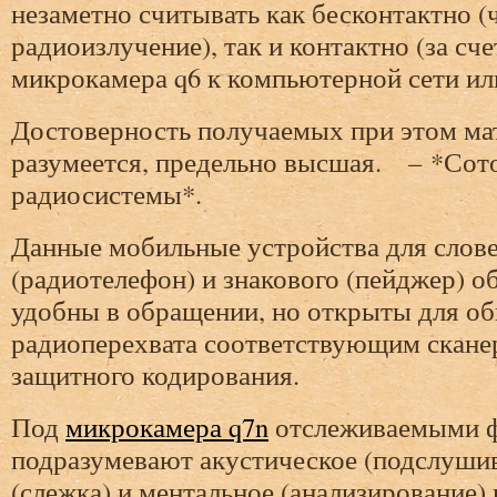
незаметно считывать как бесконтактно (
радиоизлучение), так и контактно (за сч
микрокамера q6 к компьютерной сети ил
Достоверность получаемых при этом ма
разумеется, предельно высшая. – *Сот
радиосистемы*.
Данные мобильные устройства для слов
(радиотелефон) и знакового (пейджер) 
удобны в обращении, но открыты для о
радиоперехвата соответствующим сканер
защитного кодирования.
Под
микрокамера q7n
отслеживаемыми 
подразумевают акустическое (подслушив
(слежка) и ментальное (анализирование)