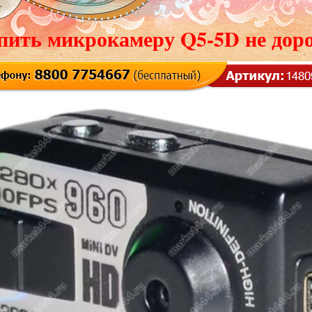
пить микрокамеру Q5-5D не доро