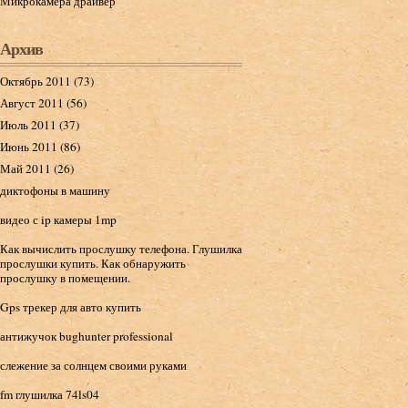
Микрокамера драйвер
Архив
Октябрь 2011 (73)
Август 2011 (56)
Июль 2011 (37)
Июнь 2011 (86)
Май 2011 (26)
диктофоны в машину
видео с ip камеры 1mp
Как вычислить прослушку телефона. Глушилка
прослушки купить. Как обнаружить
прослушку в помещении.
Gps трекер для авто купить
антижучок bughunter professional
слежение за солнцем своими руками
fm глушилка 74ls04