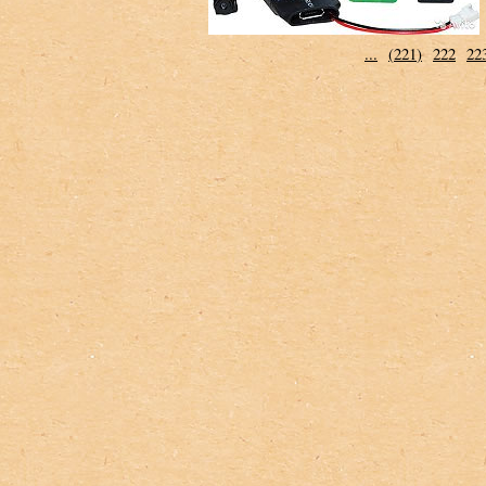
...
(
221
)
222
22