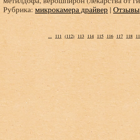
метилдофа, верошпирон (лекарства от гип
Рубрика:
микрокамера драйвер
|
Отзывы
...
111
(
112
)
113
114
115
116
117
118
11